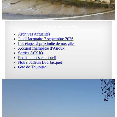
Nos derniers articles
Archives Actualités
Jeudi Jacquaire 3 septembre 2026
Les étapes à proximité de nos gites
Accueil champêtre d'Airoux
Sorties ACSJO
Permanences et accueil
Notre bulletin Lou Jacquet
Gite de Toulouse