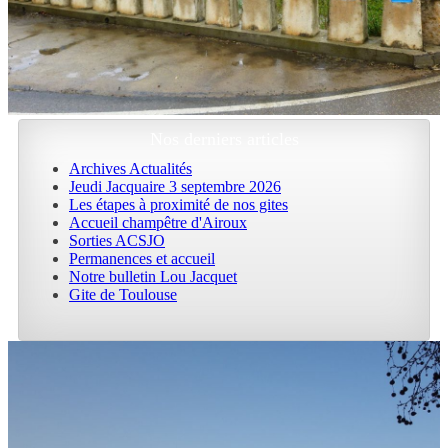
Nos derniers articles
Archives Actualités
Jeudi Jacquaire 3 septembre 2026
Les étapes à proximité de nos gites
Accueil champêtre d'Airoux
Sorties ACSJO
Permanences et accueil
Notre bulletin Lou Jacquet
Gite de Toulouse