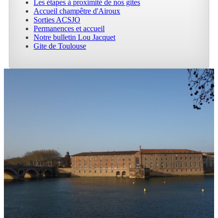
Les étapes à proximité de nos gites
Accueil champêtre d'Airoux
Sorties ACSJO
Permanences et accueil
Notre bulletin Lou Jacquet
Gite de Toulouse