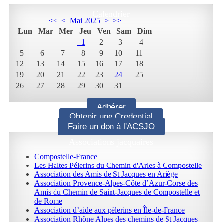
Calendrier
<<
<
Mai 2025
>
>>
Lun
Mar
Mer
Jeu
Ven
Sam
Dim
1
2
3
4
5
6
7
8
9
10
11
12
13
14
15
16
17
18
19
20
21
22
23
24
25
26
27
28
29
30
31
Adhérer
Obtenir une Credential
Faire un don à l'ACSJO
Associations jacquaires
Compostelle-France
Les Haltes Pélerins du Chemin d'Arles à Compostelle
Association des Amis de St Jacques en Ariège
Association Provence-Alpes-Côte d’Azur-Corse des
Amis du Chemin de Saint-Jacques de Compostelle et
de Rome
Association d’aide aux pèlerins en Île-de-France
Association Rhône Alpes des chemins de St Jacques