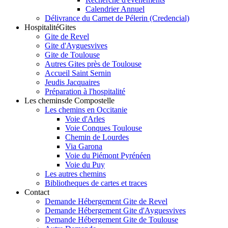
Calendrier Annuel
Délivrance du Carnet de Pélerin (Credencial)
Hospitalité
Gites
Gite de Revel
Gite d'Ayguesvives
Gite de Toulouse
Autres Gites près de Toulouse
Accueil Saint Sernin
Jeudis Jacquaires
Préparation à l'hospitalité
Les chemins
de Compostelle
Les chemins en Occitanie
Voie d'Arles
Voie Conques Toulouse
Chemin de Lourdes
Via Garona
Voie du Piémont Pyrénéen
Voie du Puy
Les autres chemins
Bibliotheques de cartes et traces
Contact
Demande Hébergement Gite de Revel
Demande Hébergement Gite d'Ayguesvives
Demande Hébergement Gite de Toulouse