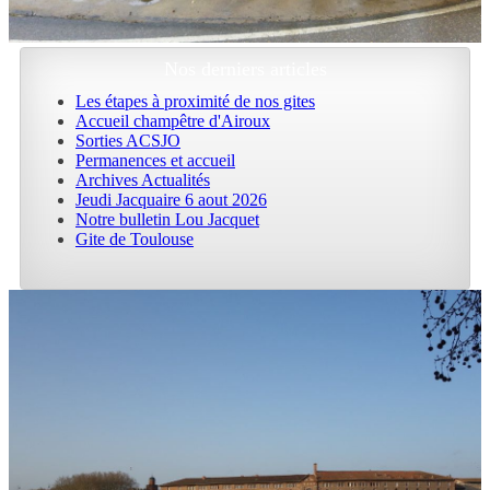
Nos derniers articles
Les étapes à proximité de nos gites
Accueil champêtre d'Airoux
Sorties ACSJO
Permanences et accueil
Archives Actualités
Jeudi Jacquaire 6 aout 2026
Notre bulletin Lou Jacquet
Gite de Toulouse