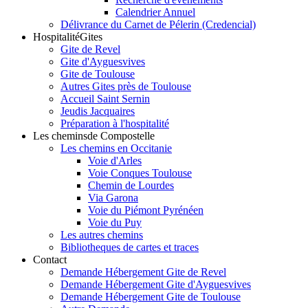
Calendrier Annuel
Délivrance du Carnet de Pélerin (Credencial)
Hospitalité
Gites
Gite de Revel
Gite d'Ayguesvives
Gite de Toulouse
Autres Gites près de Toulouse
Accueil Saint Sernin
Jeudis Jacquaires
Préparation à l'hospitalité
Les chemins
de Compostelle
Les chemins en Occitanie
Voie d'Arles
Voie Conques Toulouse
Chemin de Lourdes
Via Garona
Voie du Piémont Pyrénéen
Voie du Puy
Les autres chemins
Bibliotheques de cartes et traces
Contact
Demande Hébergement Gite de Revel
Demande Hébergement Gite d'Ayguesvives
Demande Hébergement Gite de Toulouse