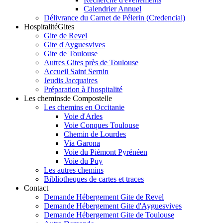
Calendrier Annuel
Délivrance du Carnet de Pélerin (Credencial)
Hospitalité
Gites
Gite de Revel
Gite d'Ayguesvives
Gite de Toulouse
Autres Gites près de Toulouse
Accueil Saint Sernin
Jeudis Jacquaires
Préparation à l'hospitalité
Les chemins
de Compostelle
Les chemins en Occitanie
Voie d'Arles
Voie Conques Toulouse
Chemin de Lourdes
Via Garona
Voie du Piémont Pyrénéen
Voie du Puy
Les autres chemins
Bibliotheques de cartes et traces
Contact
Demande Hébergement Gite de Revel
Demande Hébergement Gite d'Ayguesvives
Demande Hébergement Gite de Toulouse