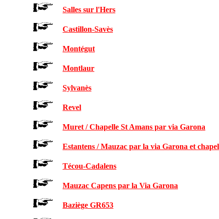
Salles sur l'Hers
Castillon-Savès
Montégut
Montlaur
Sylvanès
Revel
Muret / Chapelle St Amans par via Garona
Estantens / Mauzac par la via Garona et chape
Técou-Cadalens
Mauzac Capens par la Via Garona
Baziège GR653