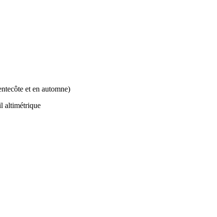
entecôte et en automne)
l altimétrique