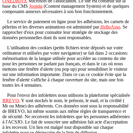
ONEDRIVE
Microsoft de l'association. Le site est construit sur la
base du CMS
Joomla
(Content management System) et de quelques
composants annexes nécessaires à son bon fonctionnement.
Le service de paiement en ligne pour les adhésions, les carnets de
pèlerins et les diverses animations est administré par
HelloAsso
. Se
rapprocher d'eux pour connaitre leur stratégie de stockage des
données personnelles dont ils sont responsables.
L'utilisation des cookies (petits fichiers texte déposés sur votre
ordinateur et utilisées par votre navigateur) se fait dans 2 occasions:
mémorisation de la langue utilisée pour accéder au contenu du site
pour les personnes ne parlant pas français, et dans le cas où nous
mettons une fenêtre d'alerte (ou pop up) pour sensibiliser le visiteur
sur une information importante. Dans ce cas ce cookie évite que la
fenêtre d'alerte s'affiche à chaque ouverture du site, mais une fois
toutes les 4 semaines.
Pour l'envoi des infolettres nous utilisons la plateforme spécialisée
BREVO
. Y sont stockés le nom, le prénom, le mail, et la civilité (
Mr ou Mme) des adhérents. Ces données sont sous la responsabilité
de BREVO, lui même soumis aux même règles de transparence et
de sécurité. Ne recoivent les infolettres que les personnes adhérentes
à l'ACSJO. Le fait de souscrire une adhésion fait acte d'acceptation
à les recevoir. Un lien est malgré tout disponible sur chaque
infolettre pour se désinscrire de la liste de diffusion.