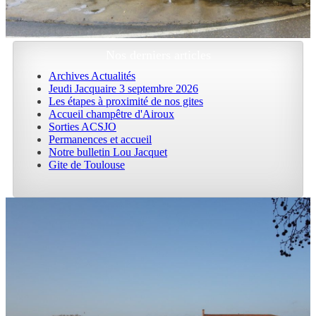
Nos derniers articles
Archives Actualités
Jeudi Jacquaire 3 septembre 2026
Les étapes à proximité de nos gites
Accueil champêtre d'Airoux
Sorties ACSJO
Permanences et accueil
Notre bulletin Lou Jacquet
Gite de Toulouse