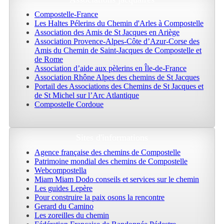
Compostelle-France
Les Haltes Pélerins du Chemin d'Arles à Compostelle
Association des Amis de St Jacques en Ariège
Association Provence-Alpes-Côte d’Azur-Corse des
Amis du Chemin de Saint-Jacques de Compostelle et
de Rome
Association d’aide aux pèlerins en Île-de-France
Association Rhône Alpes des chemins de St Jacques
Portail des Associations des Chemins de St Jacques et
de St Michel sur l’Arc Atlantique
Compostelle Cordoue
Sites d'informations
Agence française des chemins de Compostelle
Patrimoine mondial des chemins de Compostelle
Webcompostella
Miam Miam Dodo conseils et services sur le chemin
Les guides Lepère
Pour construire la paix osons la rencontre
Gerard du Camino
Les zoreilles du chemin