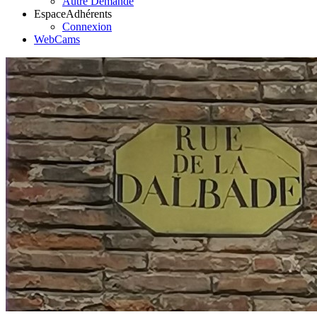
Autre Demande
Espace
Adhérents
Connexion
WebCams