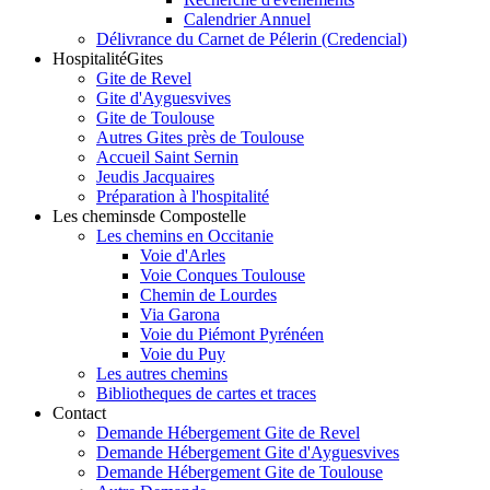
Calendrier Annuel
Délivrance du Carnet de Pélerin (Credencial)
Hospitalité
Gites
Gite de Revel
Gite d'Ayguesvives
Gite de Toulouse
Autres Gites près de Toulouse
Accueil Saint Sernin
Jeudis Jacquaires
Préparation à l'hospitalité
Les chemins
de Compostelle
Les chemins en Occitanie
Voie d'Arles
Voie Conques Toulouse
Chemin de Lourdes
Via Garona
Voie du Piémont Pyrénéen
Voie du Puy
Les autres chemins
Bibliotheques de cartes et traces
Contact
Demande Hébergement Gite de Revel
Demande Hébergement Gite d'Ayguesvives
Demande Hébergement Gite de Toulouse