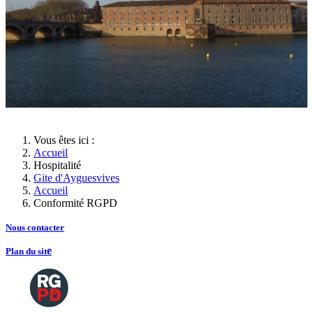
Vous êtes ici :
Accueil
Hospitalité
Gite d'Ayguesvives
Accueil
Conformité RGPD
Nous contacte
r
e
Plan du sit
Copyright
2026 Tous droits de reproductions
©