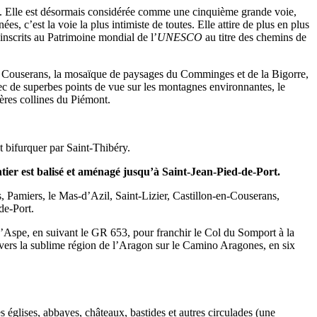
les. Elle est désormais considérée comme une cinquième grande voie,
, c’est la voie la plus intimiste de toutes. Elle attire de plus en plus
 inscrits au Patrimoine mondial de l’
UNESCO
au titre des chemins de
s du Couserans, la mosaïque de paysages du Comminges et de la Bigorre,
vec de superbes points de vue sur les montagnes environnantes, le
ières collines du Piémont.
t bifurquer par Saint-Thibéry.
ier est balisé et aménagé jusqu’à Saint-Jean-Pied-de-Port.
, Pamiers, le Mas-d’Azil, Saint-Lizier, Castillon-en-Couserans,
de-Port.
d’Aspe, en suivant le GR 653, pour franchir le Col du Somport à la
e vers la sublime région de l’Aragon sur le Camino Aragones, en six
s églises, abbayes, châteaux, bastides et autres circulades (une