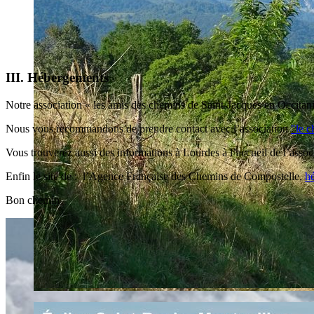
III. Hébergements
Notre association « les amis des chemins de Saint-Jacques en Occitanie
Nous vous recommandons de prendre contact avec l’association
"le 
Vous trouverez aussi des informations à Lourdes à l’accueil de l’assoc
Enfin le site de : l’Agence Française des Chemins de Compostelle,
h
Bon chemin