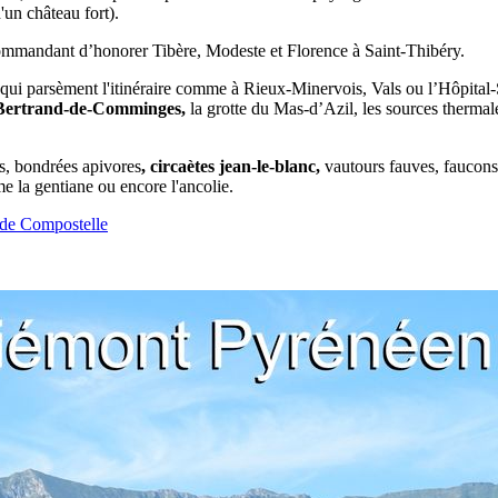
'un château fort).
ommandant d’honorer Tibère, Modeste et Florence à Saint-Thibéry.
qui parsèment l'itinéraire comme à Rieux-Minervois, Vals ou l’Hôpital-S
t-Bertrand-de-Comminges,
la grotte du Mas-d’Azil, les sources therma
és, bondrées apivores
,
circaètes jean-le-blanc
,
vautours fauves, faucons 
e la gentiane ou encore l'ancolie.
 de Compostelle