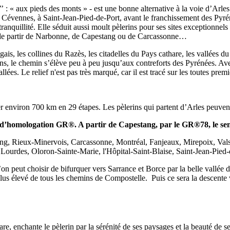
’’ : « aux pieds des monts » - est une bonne alternative à la voie d’Ar
Cévennes, à Saint-Jean-Pied-de-Port, avant le franchissement des Pyrénées
ranquillité. Elle séduit aussi moult pèlerins pour ses sites exceptionnels
t de partir de Narbonne, de Capestang ou de Carcassonne…
agais, les collines du Razès, les citadelles du Pays cathare, les vallée
tions, le chemin s’élève peu à peu jusqu’aux contreforts des Pyrénées. A
es. Le relief n'est pas très marqué, car il est tracé sur les toutes prem
er environ 700 km en 29 étapes. Les pèlerins qui partent d’Arles peuven
s d’homologation GR®. A partir de Capestang, par le GR®78, le sent
stang, Rieux-Minervois, Carcassonne, Montréal, Fanjeaux, Mirepoix, Vals
ourdes, Oloron-Sainte-Marie, l'Hôpital-Saint-Blaise, Saint-Jean-Pied-
n peut choisir de bifurquer vers Sarrance et Borce par la belle vallée 
 plus élevé de tous les chemins de Compostelle. Puis ce sera la descent
, enchante le pèlerin par la sérénité de ses paysages et la beauté de se