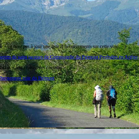
 » ne tient pas à jour une liste d’hébergements sur cette voie.
chemin de saint jacques de Compostelle du Piémont Pyrénéen en Ariège
iation « à la croisée des chemins »
ébergement voie du Piémont
.