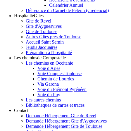
Calendrier Annuel
Délivrance du Carnet de Pélerin (Credencial)
Hospitalité
Gites
Gite de Revel
Gite d'Ayguesvives
Gite de Toulouse
Autres Gites près de Toulouse
Accueil Saint Sernin
Jeudis Jacquaires
Préparation à l'hospitalité
Les chemins
de Compostelle
Les chemins en Occitanie
Voie d'Arles
Voie Conques Toulouse
Chemin de Lourdes
Via Garona
Voie du Piémont Pyrénéen
Voie du Puy
Les autres chemins
Bibliotheques de cartes et traces
Contact
Demande Hébergement Gite de Revel
Demande Hébergement Gite d'Ayguesvives
Demande Hébergement Gite de Toulouse