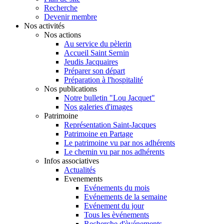
Recherche
Devenir membre
Nos activités
Nos actions
Au service du pèlerin
Accueil Saint Sernin
Jeudis Jacquaires
Préparer son départ
Préparation à l'hospitalité
Nos publications
Notre bulletin "Lou Jacquet"
Nos galeries d'images
Patrimoine
Représentation Saint-Jacques
Patrimoine en Partage
Le patrimoine vu par nos adhérents
Le chemin vu par nos adhérents
Infos associatives
Actualités
Evenements
Evénements du mois
Evénements de la semaine
Evénement du jour
Tous les èvénements
Recherche d'èvénements