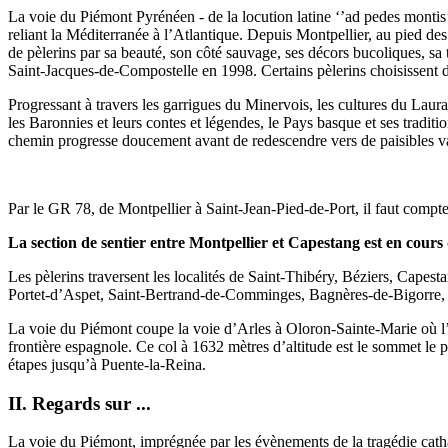
La voie du Piémont Pyrénéen - de la locution latine ‘’ad pedes montis
reliant la Méditerranée à l’Atlantique. Depuis Montpellier, au pied des 
de pèlerins par sa beauté, son côté sauvage, ses décors bucoliques, sa t
Saint-Jacques-de-Compostelle en 1998. Certains pèlerins choisissen
Progressant à travers les garrigues du Minervois, les cultures du Laur
les Baronnies et leurs contes et légendes, le Pays basque et ses tradi
chemin progresse doucement avant de redescendre vers de paisibles vallé
Par le GR 78, de Montpellier à Saint-Jean-Pied-de-Port, il faut compt
La section de sentier entre Montpellier et Capestang est en cour
Les pèlerins traversent les localités de Saint-Thibéry, Béziers, Cape
Portet-d’Aspet, Saint-Bertrand-de-Comminges, Bagnères-de-Bigorre, L
La voie du Piémont coupe la voie d’Arles à Oloron-Sainte-Marie où l’o
frontière espagnole. Ce col à 1632 mètres d’altitude est le sommet le
étapes jusqu’à Puente-la-Reina.
II. Regards sur ...
La voie du Piémont, imprégnée par les évènements de la tragédie cathare