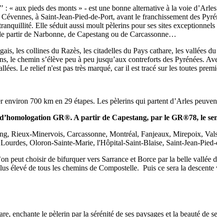
’’ : « aux pieds des monts » - est une bonne alternative à la voie d’Ar
Cévennes, à Saint-Jean-Pied-de-Port, avant le franchissement des Pyrénées
ranquillité. Elle séduit aussi moult pèlerins pour ses sites exceptionnels
t de partir de Narbonne, de Capestang ou de Carcassonne…
agais, les collines du Razès, les citadelles du Pays cathare, les vallée
tions, le chemin s’élève peu à peu jusqu’aux contreforts des Pyrénées. A
es. Le relief n'est pas très marqué, car il est tracé sur les toutes prem
er environ 700 km en 29 étapes. Les pèlerins qui partent d’Arles peuven
s d’homologation GR®. A partir de Capestang, par le GR®78, le sent
stang, Rieux-Minervois, Carcassonne, Montréal, Fanjeaux, Mirepoix, Vals
ourdes, Oloron-Sainte-Marie, l'Hôpital-Saint-Blaise, Saint-Jean-Pied-
n peut choisir de bifurquer vers Sarrance et Borce par la belle vallée 
 plus élevé de tous les chemins de Compostelle. Puis ce sera la descent
, enchante le pèlerin par la sérénité de ses paysages et la beauté de se