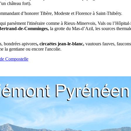
'un château fort).
ommandant d’honorer Tibère, Modeste et Florence à Saint-Thibéry.
qui parsèment l'itinéraire comme à Rieux-Minervois, Vals ou l’Hôpital-S
t-Bertrand-de-Comminges,
la grotte du Mas-d’Azil, les sources therma
és, bondrées apivores
,
circaètes jean-le-blanc
,
vautours fauves, faucons 
e la gentiane ou encore l'ancolie.
 de Compostelle