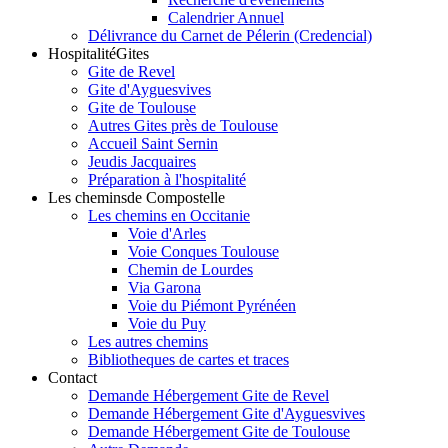
Calendrier Annuel
Délivrance du Carnet de Pélerin (Credencial)
Hospitalité
Gites
Gite de Revel
Gite d'Ayguesvives
Gite de Toulouse
Autres Gites près de Toulouse
Accueil Saint Sernin
Jeudis Jacquaires
Préparation à l'hospitalité
Les chemins
de Compostelle
Les chemins en Occitanie
Voie d'Arles
Voie Conques Toulouse
Chemin de Lourdes
Via Garona
Voie du Piémont Pyrénéen
Voie du Puy
Les autres chemins
Bibliotheques de cartes et traces
Contact
Demande Hébergement Gite de Revel
Demande Hébergement Gite d'Ayguesvives
Demande Hébergement Gite de Toulouse