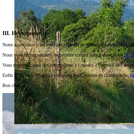
III. Hébergements
Notre association « les amis des chemins de Saint-Jacques en Occitanie
Nous vous recommandons de prendre contact avec l’association
"le 
Vous trouverez aussi des informations à Lourdes à l’accueil de l’assoc
Enfin le site de : l’Agence Française des Chemins de Compostelle,
h
Bon chemin