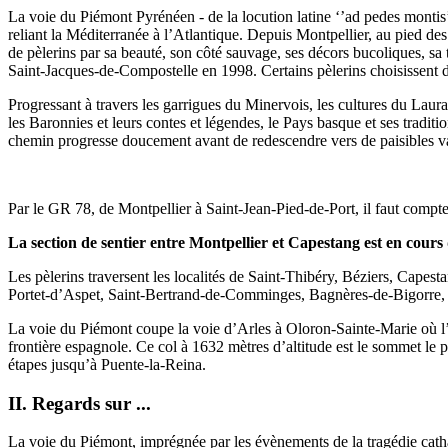
La voie du Piémont Pyrénéen - de la locution latine ‘’ad pedes montis
reliant la Méditerranée à l’Atlantique. Depuis Montpellier, au pied des 
de pèlerins par sa beauté, son côté sauvage, ses décors bucoliques, sa t
Saint-Jacques-de-Compostelle en 1998. Certains pèlerins choisissen
Progressant à travers les garrigues du Minervois, les cultures du Laur
les Baronnies et leurs contes et légendes, le Pays basque et ses tradi
chemin progresse doucement avant de redescendre vers de paisibles vallé
Par le GR 78, de Montpellier à Saint-Jean-Pied-de-Port, il faut compt
La section de sentier entre Montpellier et Capestang est en cour
Les pèlerins traversent les localités de Saint-Thibéry, Béziers, Cape
Portet-d’Aspet, Saint-Bertrand-de-Comminges, Bagnères-de-Bigorre, L
La voie du Piémont coupe la voie d’Arles à Oloron-Sainte-Marie où l’o
frontière espagnole. Ce col à 1632 mètres d’altitude est le sommet le
étapes jusqu’à Puente-la-Reina.
II. Regards sur ...
La voie du Piémont, imprégnée par les évènements de la tragédie cathare