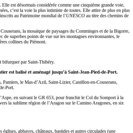
les. Elle est désormais considérée comme une cinquième grande voie,
, c’est la voie la plus intimiste de toutes. Elle attire de plus en plus
 inscrits au Patrimoine mondial de l’
UNESCO
au titre des chemins de
s du Couserans, la mosaïque de paysages du Comminges et de la Bigorre,
vec de superbes points de vue sur les montagnes environnantes, le
ières collines du Piémont.
t bifurquer par Saint-Thibéry.
ier est balisé et aménagé jusqu’à Saint-Jean-Pied-de-Port.
, Pamiers, le Mas-d’Azil, Saint-Lizier, Castillon-en-Couserans,
de-Port.
d’Aspe, en suivant le GR 653, pour franchir le Col du Somport à la
e vers la sublime région de l’Aragon sur le Camino Aragones, en six
s églises, abbayes, châteaux, bastides et autres circulades (une