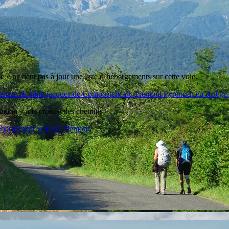
 » ne tient pas à jour une liste d’hébergements sur cette voie.
chemin de saint jacques de Compostelle du Piémont Pyrénéen en Ariège
iation « à la croisée des chemins »
ébergement voie du Piémont
.