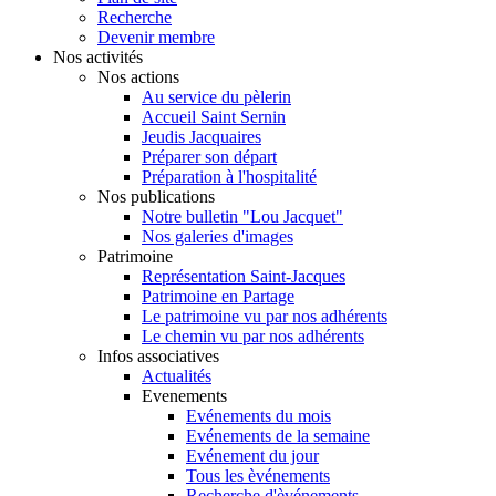
Recherche
Devenir membre
Nos activités
Nos actions
Au service du pèlerin
Accueil Saint Sernin
Jeudis Jacquaires
Préparer son départ
Préparation à l'hospitalité
Nos publications
Notre bulletin "Lou Jacquet"
Nos galeries d'images
Patrimoine
Représentation Saint-Jacques
Patrimoine en Partage
Le patrimoine vu par nos adhérents
Le chemin vu par nos adhérents
Infos associatives
Actualités
Evenements
Evénements du mois
Evénements de la semaine
Evénement du jour
Tous les èvénements
Recherche d'èvénements