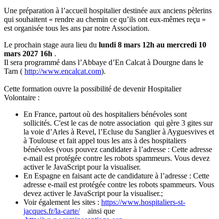
Une préparation à l’accueil hospitalier destinée aux anciens pèlerins
qui souhaitent « rendre au chemin ce qu’ils ont eux-mêmes reçu »
est organisée tous les ans par notre Association.
Le prochain stage aura lieu du
lundi 8 mars
12h
au mercredi 10
mars
2027
16h
.
Il sera programmé dans l’Abbaye d’En Calcat à Dourgne dans le
Tarn (
http://www.encalcat.com
).
Cette formation ouvre la possibilité de devenir Hospitalier
Volontaire :
En France, partout où des hospitaliers bénévoles sont
sollicités. C'est le cas de notre association qui gère 3 gites sur
la voie d’Arles à Revel, l’Ecluse du Sanglier à Ayguesvives et
à Toulouse et fait appel tous les ans à des hospitaliers
bénévoles (vous pouvez candidater à l’adresse :
Cette adresse
e-mail est protégée contre les robots spammeurs. Vous devez
activer le JavaScript pour la visualiser.
En Espagne en faisant acte de candidature à l’adresse :
Cette
adresse e-mail est protégée contre les robots spammeurs. Vous
devez activer le JavaScript pour la visualiser.
;
Voir également les sites :
https://www.hospitaliers-st-
jacques.fr/la-carte/
ainsi que