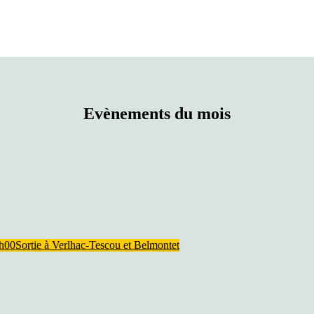
Evènements du mois
7h00
Sortie à Verlhac-Tescou et Belmontet