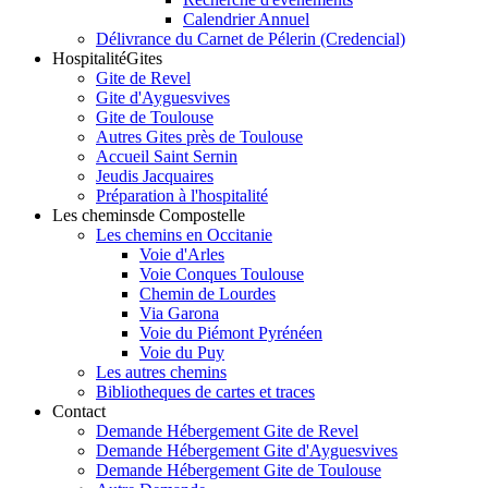
Calendrier Annuel
Délivrance du Carnet de Pélerin (Credencial)
Hospitalité
Gites
Gite de Revel
Gite d'Ayguesvives
Gite de Toulouse
Autres Gites près de Toulouse
Accueil Saint Sernin
Jeudis Jacquaires
Préparation à l'hospitalité
Les chemins
de Compostelle
Les chemins en Occitanie
Voie d'Arles
Voie Conques Toulouse
Chemin de Lourdes
Via Garona
Voie du Piémont Pyrénéen
Voie du Puy
Les autres chemins
Bibliotheques de cartes et traces
Contact
Demande Hébergement Gite de Revel
Demande Hébergement Gite d'Ayguesvives
Demande Hébergement Gite de Toulouse