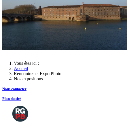
Vous êtes ici :
Accueil
Rencontres et Expo Photo
Nos expositions
Nous contacte
r
e
Plan du sit
Copyright
2026 Tous droits de reproductions
©
réservés
Mentions légales